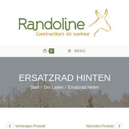
Zum
Inhalt
springen
0
MENÜ
ERSATZRAD HINTEN
Start
/
Der Laden
/
Ersatzrad hinten
Vorheriges Produkt
Nächstes Produkt