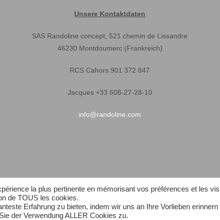
Unsere Kontaktdaten
SAS Randoline concept, 521 chemin de Lissandre
46230 Montdoumerc (Frankreich)
RCS Cahors 901 372 847
Jacques +33 608-27-28-10
info@randoline.com
expérience la plus pertinente en mémorisant vos préférences et les vis
tion de TOUS les cookies.
teste Erfahrung zu bieten, indem wir uns an Ihre Vorlieben erinnern
n Sie der Verwendung ALLER Cookies zu.