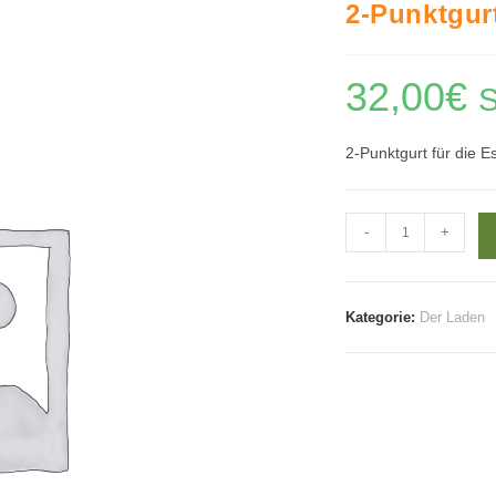
2-Punktgur
32,00
€
S
2-Punktgurt für die E
2-
-
+
Punktgurt
Menge
Kategorie:
Der Laden