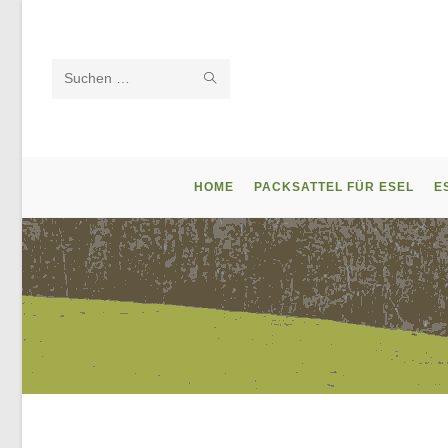
Zum
Inhalt
springen
SUCHE
Diese
STARTEN
Website
durchsuchen
HOME
PACKSATTEL FÜR ESEL
E