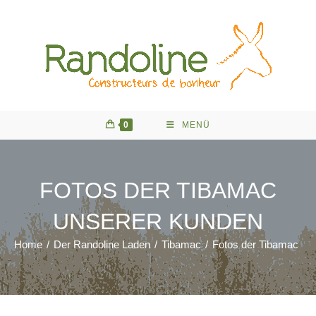
Zum
Inhalt
springen
0
MENÜ
FOTOS DER TIBAMAC
UNSERER KUNDEN
Home
/
Der Randoline Laden
/
Tibamac
/
Fotos der Tibamac un