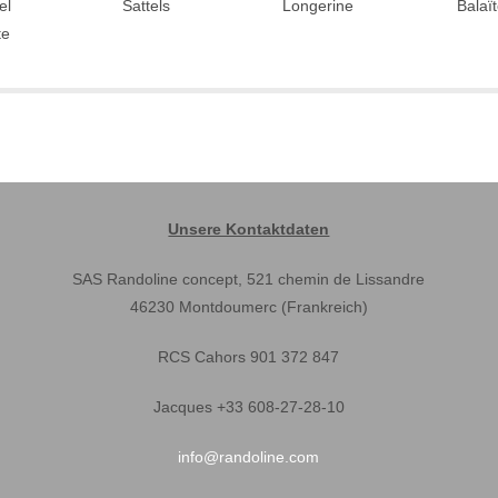
el
Sattels
Longerine
Balaï
te
Unsere Kontaktdaten
SAS Randoline concept, 521 chemin de Lissandre
46230 Montdoumerc (Frankreich)
RCS Cahors 901 372 847
Jacques +33 608-27-28-10
info@randoline.com