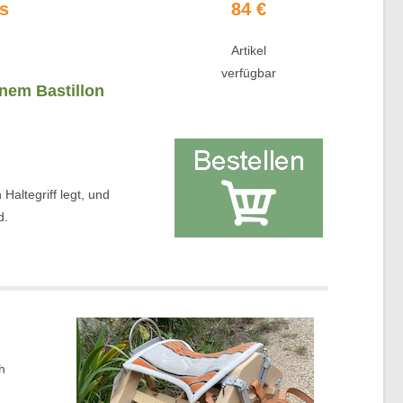
us
84 €
Artikel
verfügbar
inem Bastillon
altegriff legt, und
d.
h