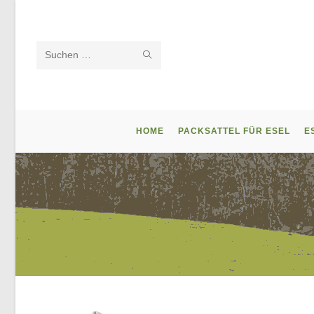
Zum
Inhalt
springen
SUCHE
Diese
STARTEN
Website
durchsuchen
HOME
PACKSATTEL FÜR ESEL
E