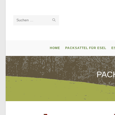
Zum
Inhalt
springen
SUCHE
Diese
STARTEN
Website
durchsuchen
HOME
PACKSATTEL FÜR ESEL
E
PAC