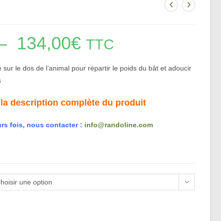
–
134,00
€
Plage
TTC
de
prix :
89,00€
à
sur le dos de l’animal pour répartir le poids du bât et adoucir
134,00€
s
 la description complète du produit
rs fois, nous contacter :
info@randoline.com
hoisir une option