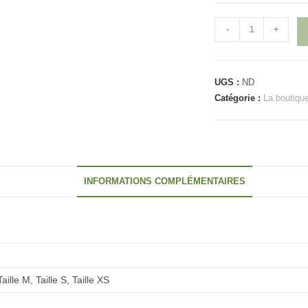
quantité
-
+
de
Couveton
UGS :
ND
Catégorie :
La boutiqu
INFORMATIONS COMPLÉMENTAIRES
Taille M, Taille S, Taille XS