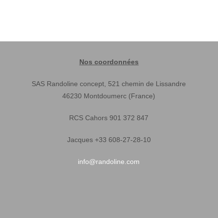
Nos coordonnées
SAS Randoline concept, 521 chemin de Lissandre
46230 Montdoumerc (France)
RCS Cahors 901 372 847
Jacques +33 608-27-28-10
info@randoline.com