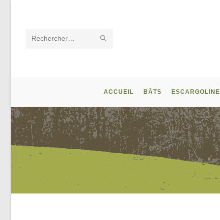
Skip
to
content
ENVOYER
Rechercher
LA
sur
RECHERCHE
ce
ACCUEIL
BÂTS
ESCARGOLINE
site