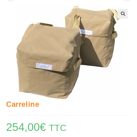
🔍
Carreline
254,00
€
TTC