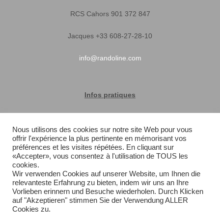
RCS Cahors 901 372 847
Jacques +33 608-27-28-10
info@randoline.com
Infos pratiques
Garantie matériel
Nous utilisons des cookies sur notre site Web pour vous
offrir l'expérience la plus pertinente en mémorisant vos
Conditions générales de vente
préférences et les visites répétées. En cliquant sur
«Accepter», vous consentez à l'utilisation de TOUS les
Livraison rapide
cookies.
Wir verwenden Cookies auf unserer Website, um Ihnen die
relevanteste Erfahrung zu bieten, indem wir uns an Ihre
Plan du site
Vorlieben erinnern und Besuche wiederholen. Durch Klicken
auf "Akzeptieren" stimmen Sie der Verwendung ALLER
Cookies zu.