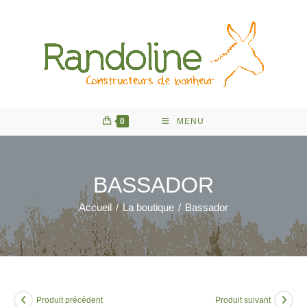
Skip
to
content
0
MENU
BASSADOR
Accueil
/
La boutique
/
Bassador
Produit précédent
Produit suivant