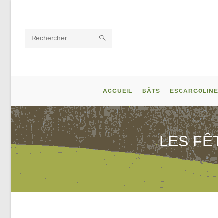
Skip
to
content
ENVOYER
Rechercher
LA
sur
RECHERCHE
ce
ACCUEIL
BÂTS
ESCARGOLINE
site
LES FÊ