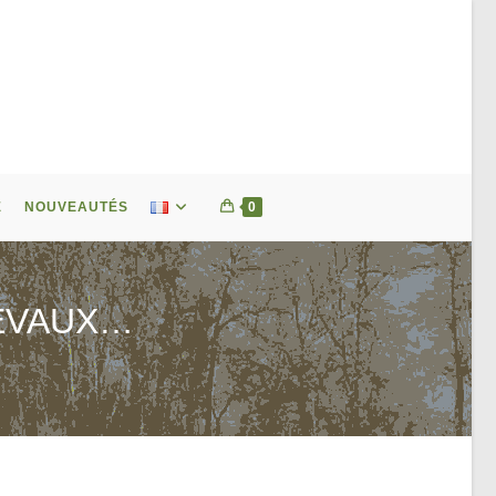
E
NOUVEAUTÉS
0
HEVAUX…