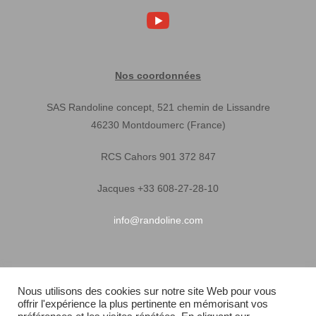
Nos coordonnées
SAS Randoline concept, 521 chemin de Lissandre
46230 Montdoumerc (France)
RCS Cahors 901 372 847
Jacques +33 608-27-28-10
info@randoline.com
Infos pratiques
Nous utilisons des cookies sur notre site Web pour vous
offrir l'expérience la plus pertinente en mémorisant vos
Garantie matériel