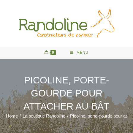
Skip
to
content
0
MENU
PICOLINE, PORTE-
GOURDE POUR
ATTACHER AU BÂT
Home
/
La boutique Randoline
/
Picoline, porte-gourde pour attac