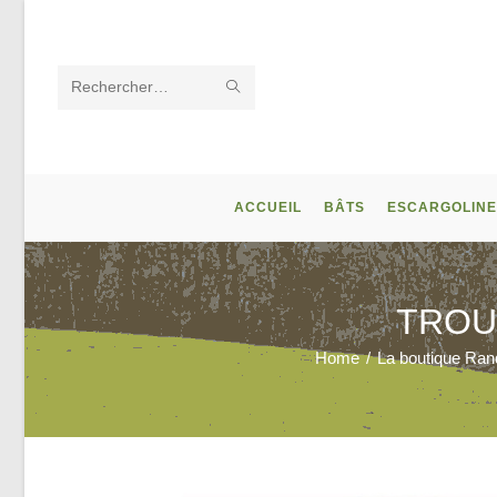
Skip
to
content
ENVOYER
Rechercher
LA
sur
RECHERCHE
ce
ACCUEIL
BÂTS
ESCARGOLINE
site
TROU
Home
/
La boutique Ran