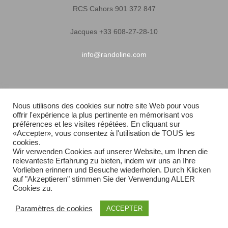
RCS Cahors 901 372 847
Jacques +33 608-27-28-10
info@randoline.com
Infos pratiques
Nous utilisons des cookies sur notre site Web pour vous
offrir l'expérience la plus pertinente en mémorisant vos
Garantie matériel
préférences et les visites répétées. En cliquant sur
«Accepter», vous consentez à l'utilisation de TOUS les
Conditions générales de vente
cookies.
Wir verwenden Cookies auf unserer Website, um Ihnen die
relevanteste Erfahrung zu bieten, indem wir uns an Ihre
Livraison rapide
Vorlieben erinnern und Besuche wiederholen. Durch Klicken
auf "Akzeptieren" stimmen Sie der Verwendung ALLER
Plan du site
Cookies zu.
Paramètres de cookies
ACCEPTER