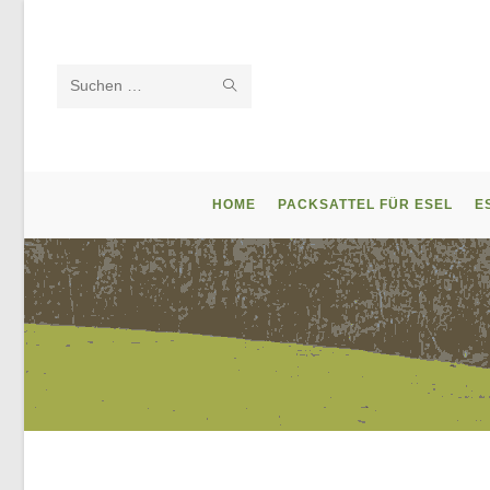
Zum
Inhalt
springen
SUCHE
Diese
STARTEN
Website
durchsuchen
HOME
PACKSATTEL FÜR ESEL
E