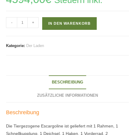
Steuern inkl.
Tiergezogene
-
+
IN DEN WARENKORB
Escargoline
Menge
Kategorie:
Der Laden
BESCHREIBUNG
ZUSÄTZLICHE INFORMATIONEN
Beschreibung
Die Tiergezogene Escargoline ist geliefert mit 1 Rahmen, 1
Schnellkupplung, 1 Deichsel, 1 Haken, 1 Vorderrad, 2