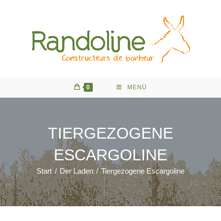
Zum
Inhalt
springen
0
MENÜ
TIERGEZOGENE
ESCARGOLINE
Start
/
Der Laden
/
Tiergezogene Escargoline