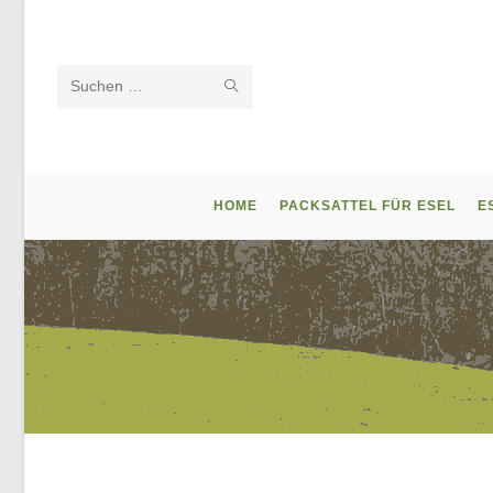
Zum
Inhalt
springen
SUCHE
Diese
STARTEN
Website
durchsuchen
HOME
PACKSATTEL FÜR ESEL
E