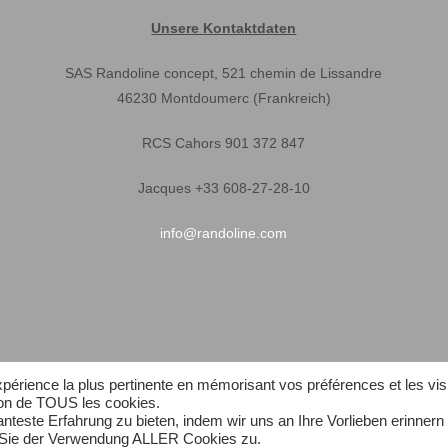
Unsere Kontaktdaten
SAS Randoline concept, 521 chemin de Lissandre
46230 Montdoumerc (Frankreich)
RCS Cahors 901 372 847
Jacques +33 608-27-28-10
info@randoline.com
expérience la plus pertinente en mémorisant vos préférences et les vis
tion de TOUS les cookies.
teste Erfahrung zu bieten, indem wir uns an Ihre Vorlieben erinnern
n Sie der Verwendung ALLER Cookies zu.