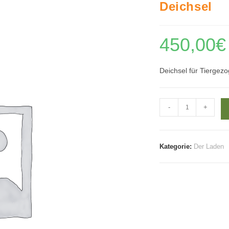
Deichsel
450,00
€
Deichsel für Tiergez
Deichsel
-
+
Menge
Kategorie:
Der Laden