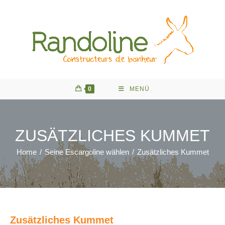
Zum
Inhalt
springen
0
MENÜ
ZUSÄTZLICHES KUMMET
Home
/
Seine Escargoline wählen
/
Zusätzliches Kummet
Zusätzliches Kummet