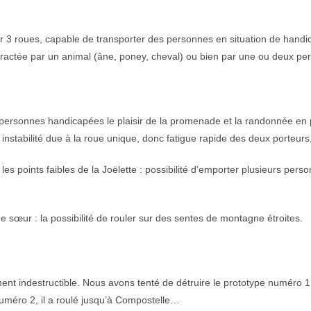
ur 3 roues, capable de transporter des personnes en situation de handi
 tractée par un animal (âne, poney, cheval) ou bien par une ou deux pe
x personnes handicapées le plaisir de la promenade et la randonnée en p
: instabilité due à la roue unique, donc fatigue rapide des deux porteu
 les points faibles de la Joëlette : possibilité d’emporter plusieurs pers
e sœur : la possibilité de rouler sur des sentes de montagne étroites.
ent indestructible. Nous avons tenté de détruire le prototype numéro 1 
uméro 2, il a roulé jusqu’à Compostelle…