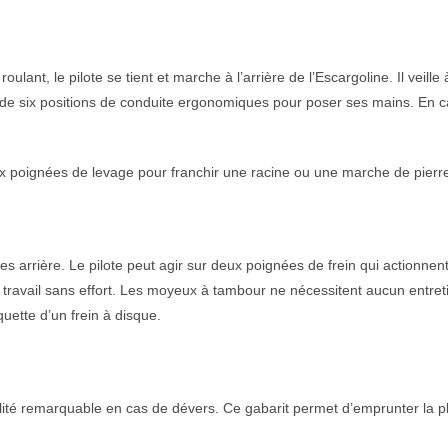
ulant, le pilote se tient et marche à l’arrière de l’Escargoline. Il vei
e de six positions de conduite ergonomiques pour poser ses mains. En c
deux poignées de levage pour franchir une racine ou une marche de pierr
s arrière. Le pilote peut agir sur deux poignées de frein qui actionne
e travail sans effort. Les moyeux à tambour ne nécessitent aucun entretie
uette d’un frein à disque.
bilité remarquable en cas de dévers. Ce gabarit permet d’emprunter la