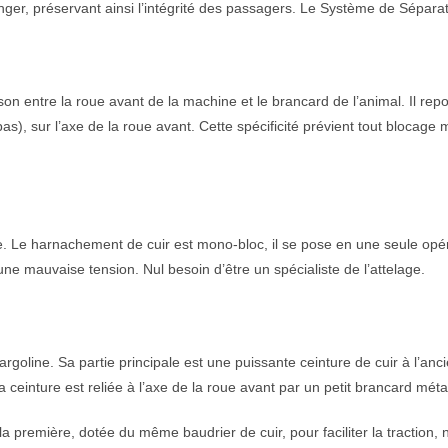
ger, préservant ainsi l’intégrité des passagers. Le Système de Séparati
son entre la roue avant de la machine et le brancard de l’animal. Il repo
 pas), sur l’axe de la roue avant. Cette spécificité prévient tout blocag
ne. Le harnachement de cuir est mono-bloc, il se pose en une seule opér
une mauvaise tension. Nul besoin d’être un spécialiste de l’attelage.
rgoline. Sa partie principale est une puissante ceinture de cuir à l’anc
 ceinture est reliée à l’axe de la roue avant par un petit brancard métal
première, dotée du même baudrier de cuir, pour faciliter la traction, 