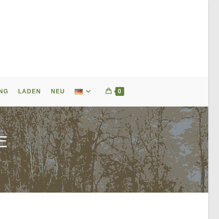
NG
LADEN
NEU
0
E