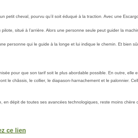
 petit cheval, pourvu qu’il soit éduqué à la traction. Avec une Escargoli
 du pilote, situé à l’arrière. Alors une personne seule peut guider la machi
une personne qui le guide à la longe et lui indique le chemin. Et bien sûr 
imisée pour que son tarif soit le plus abordable possible. En outre, ell
nt le châssis, le collier, le diapason-harnachement et le palonnier. Cell
ine, en dépit de toutes ses avancées technologiques, reste moins chère
z ce lien