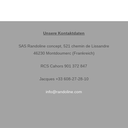
Unsere Kontaktdaten
SAS Randoline concept, 521 chemin de Lissandre
46230 Montdoumerc (Frankreich)
RCS Cahors 901 372 847
Jacques +33 608-27-28-10
info@randoline.com