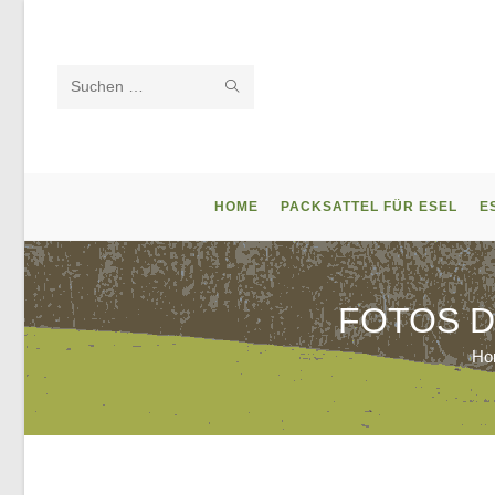
Zum
Inhalt
springen
SUCHE
Diese
STARTEN
Website
durchsuchen
HOME
PACKSATTEL FÜR ESEL
E
FOTOS 
Ho