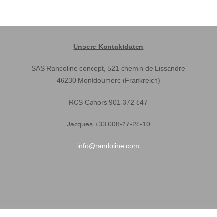
Unsere Kontaktdaten
SAS Randoline concept, 521 chemin de Lissandre
46230 Montdoumerc (Frankreich)
RCS Cahors 901 372 847
Jacques +33 608-27-28-10
info@randoline.com