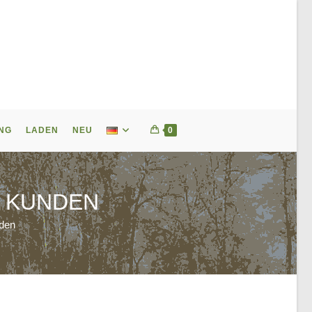
NG
LADEN
NEU
0
 KUNDEN
nden