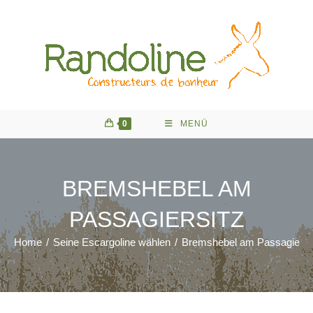
Zum
Inhalt
springen
0
MENÜ
BREMSHEBEL AM
PASSAGIERSITZ
Home
/
Seine Escargoline wählen
/
Bremshebel am Passagiersi