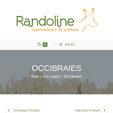
Zum
Inhalt
springen
0
MENÜ
OCCIBRAIES
Start
/
Der Laden
/
Occibraies
Vorheriges Produkt
Nächstes Produkt