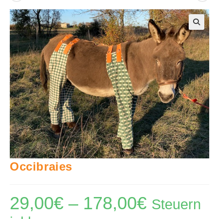
🔍
Occibraies
29,00
€
–
178,00
€
Preisspanne:
Steuern
29,00€
bis
178,00€