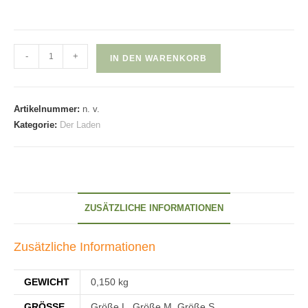
Occibraies
-
+
IN DEN WARENKORB
Menge
Artikelnummer:
n. v.
Kategorie:
Der Laden
ZUSÄTZLICHE INFORMATIONEN
Zusätzliche Informationen
GEWICHT
0,150 kg
GRÖSSE
Größe L, Größe M, Größe S