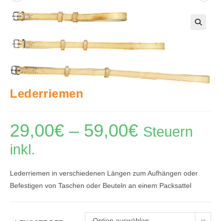
🔍
Lederriemen
29,00
€
–
59,00
€
Preisspanne:
Steuern
29,00€
bis
inkl.
59,00€
Lederriemen in verschiedenen Längen zum Aufhängen oder
Befestigen von Taschen oder Beuteln an einem Packsattel
Option auswählen