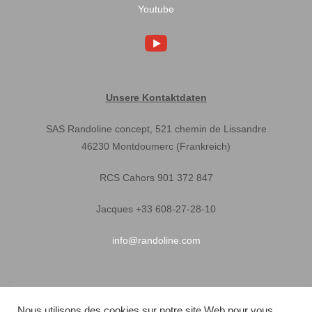
Youtube
Unsere Kontaktdaten
SAS Randoline concept, 521 chemin de Lissandre
46230 Montdoumerc (Frankreich)
RCS Cahors 901 372 847
Jacques +33 608-27-28-10
info@randoline.com
Nützliche Informationen
Nous utilisons des cookies sur notre site Web pour vous