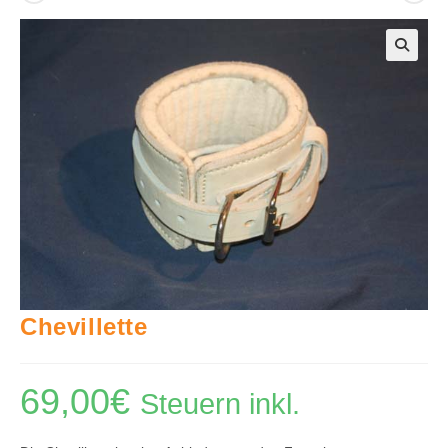
🔍
Chevillette
69,00
€
Steuern inkl.