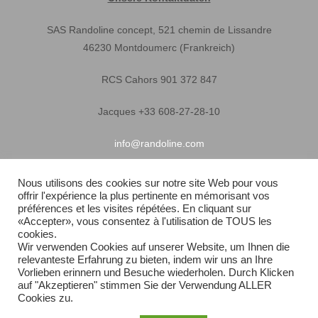
SAS Randoline concept, 521 chemin de Lissandre
46230 Montdoumerc (Frankreich)
RCS Cahors 901 372 847
Jacques +33 608-27-28-10
info@randoline.com
Nous utilisons des cookies sur notre site Web pour vous
offrir l'expérience la plus pertinente en mémorisant vos
Nützliche Informationen
préférences et les visites répétées. En cliquant sur
«Accepter», vous consentez à l'utilisation de TOUS les
Garantie
cookies.
Wir verwenden Cookies auf unserer Website, um Ihnen die
relevanteste Erfahrung zu bieten, indem wir uns an Ihre
Allgemeine
Vorlieben erinnern und Besuche wiederholen. Durch Klicken
auf "Akzeptieren" stimmen Sie der Verwendung ALLER
Schnelle Lieferung
Cookies zu.