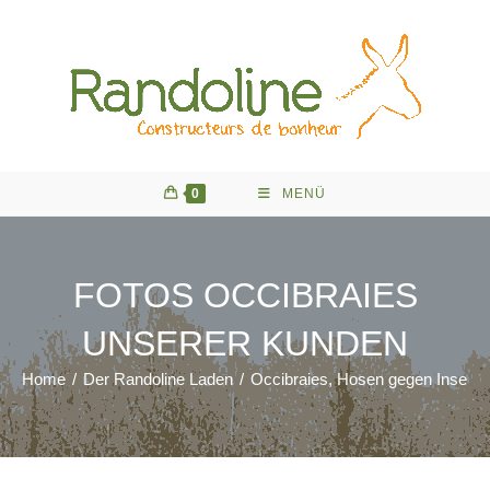
Zum
Inhalt
springen
0
MENÜ
FOTOS OCCIBRAIES
UNSERER KUNDEN
Home
/
Der Randoline Laden
/
Occibraies, Hosen gegen Insekte