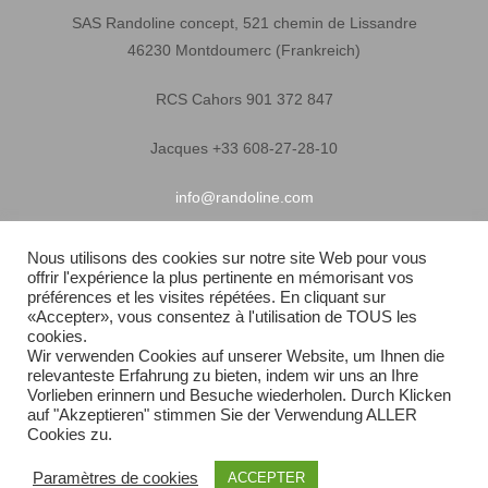
SAS Randoline concept, 521 chemin de Lissandre
46230 Montdoumerc (Frankreich)
RCS Cahors 901 372 847
Jacques +33 608-27-28-10
info@randoline.com
Nous utilisons des cookies sur notre site Web pour vous
offrir l'expérience la plus pertinente en mémorisant vos
Nützliche Informationen
préférences et les visites répétées. En cliquant sur
«Accepter», vous consentez à l'utilisation de TOUS les
Garantie
cookies.
Wir verwenden Cookies auf unserer Website, um Ihnen die
relevanteste Erfahrung zu bieten, indem wir uns an Ihre
Allgemeine
Vorlieben erinnern und Besuche wiederholen. Durch Klicken
auf "Akzeptieren" stimmen Sie der Verwendung ALLER
Schnelle Lieferung
Cookies zu.
Paramètres de cookies
ACCEPTER