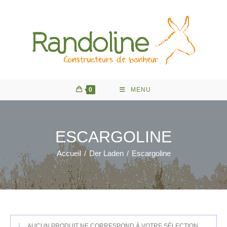
Skip
to
content
0
MENU
ESCARGOLINE
Accueil
/
Der Laden
/
Escargoline
AUCUN PRODUIT NE CORRESPOND À VOTRE SÉLECTION.